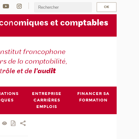
écono
miques et com
ptables
institut francophone
s de la comptabilité,
t
rôle et de
l'aud
it
MATIONS
ENTREPRISE
FINANCER SA
IQUES
CARRIÈRES
FORMATION
EMPLOIS