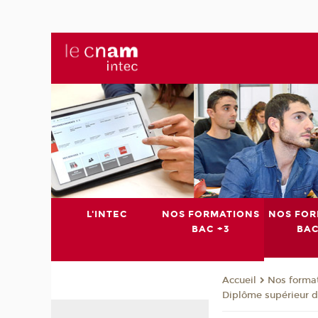
L'INTEC
NOS FORMATIONS
NOS FOR
BAC +3
BAC
Nos format
Accueil
Diplôme supérieur d