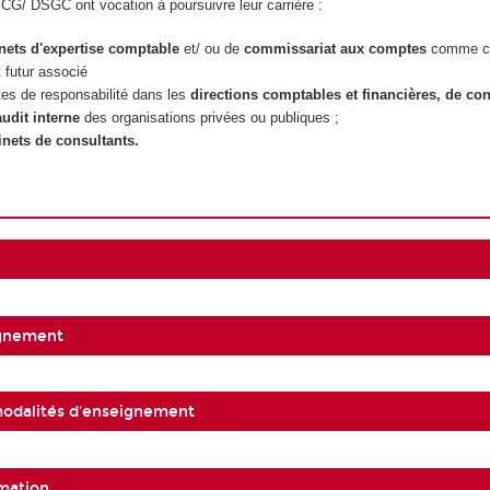
SCG/ DSGC ont vocation à poursuivre leur carrière :
nets d'expertise comptable
et/ ou de
commissariat aux comptes
comme co
t futur associé
es de responsabilité dans les
directions comptables et financières, de con
audit interne
des organisations privées ou publiques ;
inets de consultants.
ignement
 modalités d'enseignement
mation