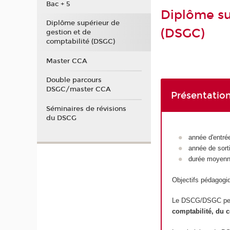
Bac + 5
Diplôme su
Diplôme supérieur de
(DSGC)
gestion et de
comptabilité (DSGC)
Master CCA
Double parcours
DSGC/master CCA
Présentation
Séminaires de révisions
du DSCG
année d'entrée
année de sort
durée moyenn
Objectifs pédagogi
Le DSCG/DSGC perm
comptabilité, du co