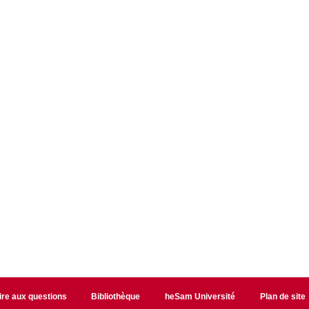
ire aux questions
Bibliothèque
heSam Université
Plan de site