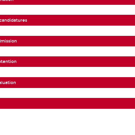
 candidatures
dmission
btention
aluation