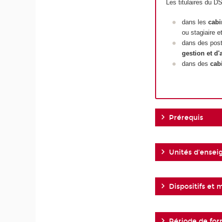
Les titulaires du D
dans les
cabi
ou stagiaire e
dans des post
gestion et d'
dans des
cab
Prérequis
Unités d'ense
Dispositifs et
Période de for