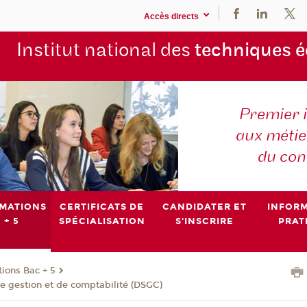
Accès directs
Institut national des
techniques 
Premier 
aux métier
du con
MATIONS
CERTIFICATS DE
CANDIDATER ET
INFOR
 + 5
SPÉCIALISATION
S'INSCRIRE
PRAT
ions Bac + 5
e gestion et de comptabilité (DSGC)