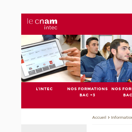
L'INTEC
NOS FORMATIONS
NOS FOR
BAC +3
BAC
Informatio
Accueil