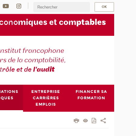
écono
miques et com
ptables
institut francophone
s de la comptabilité,
t
rôle et de
l'aud
it
MATIONS
ENTREPRISE
FINANCER SA
IQUES
CARRIÈRES
FORMATION
EMPLOIS