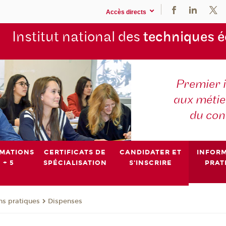
Accès directs
Institut national des
techniques 
Premier 
aux métier
du con
MATIONS
CERTIFICATS DE
CANDIDATER ET
INFOR
 + 5
SPÉCIALISATION
S'INSCRIRE
PRAT
ns pratiques
Dispenses