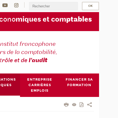
écono
miques et com
ptables
institut francophone
s de la comptabilité,
t
rôle et de
l'aud
it
MATIONS
ENTREPRISE
FINANCER SA
IQUES
CARRIÈRES
FORMATION
EMPLOIS