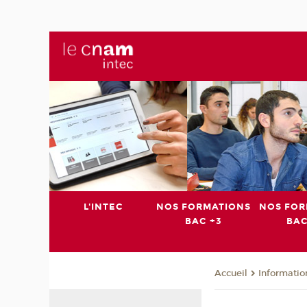
L'INTEC
NOS FORMATIONS
NOS FOR
BAC +3
BAC
Informatio
Accueil