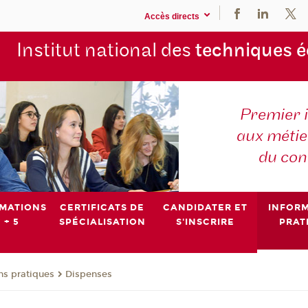
Accès directs
Institut national des
techniques 
Premier 
aux métier
du con
MATIONS
CERTIFICATS DE
CANDIDATER ET
INFOR
 + 5
SPÉCIALISATION
S'INSCRIRE
PRAT
ns pratiques
Dispenses