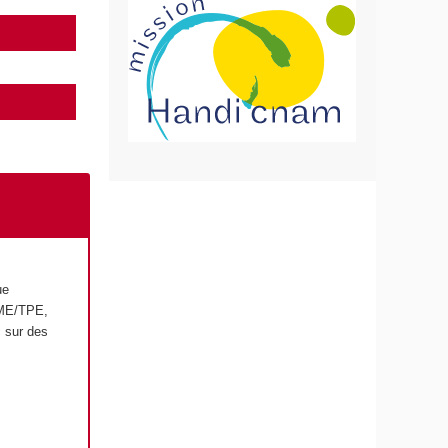
ue
PME/TPE,
c sur des