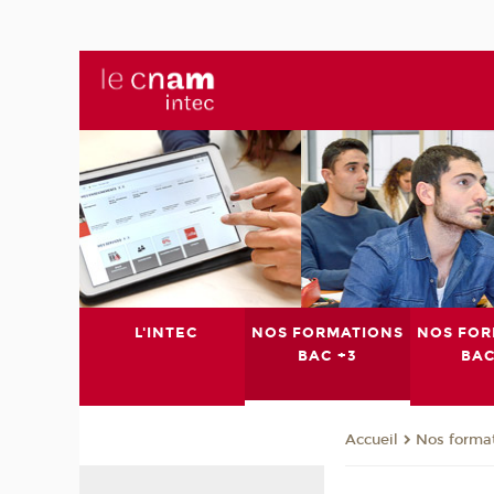
L'INTEC
NOS FORMATIONS
NOS FOR
BAC +3
BAC
Nos format
Accueil