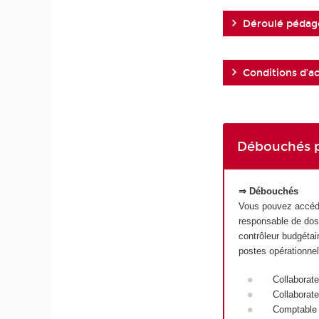
Déroulé pédag
Conditions d’a
Débouchés p
⇒ Débouchés
Vous pouvez accéder
responsable de dos
contrôleur budgétai
postes opérationnel
Collaborateur
Collaborateur
Comptable ju