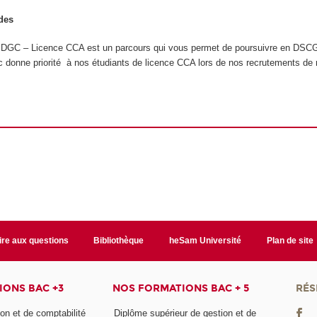
des
 DGC – Licence CCA est un parcours qui vous permet de poursuivre en DSCG
c donne priorité à nos étudiants de licence CCA lors de nos recrutements de
ire aux questions
Bibliothèque
heSam Université
Plan de site
ONS BAC +3
NOS FORMATIONS BAC + 5
RÉS
on et de comptabilité
Diplôme supérieur de gestion et de