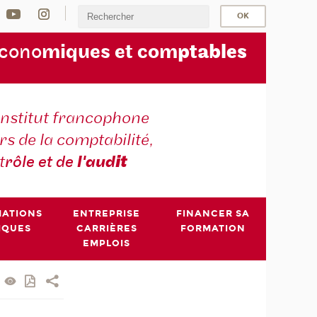
écono
miques et com
ptables
institut francophone
s de la comptabilité,
t
rôle et de
l'aud
it
MATIONS
ENTREPRISE
FINANCER SA
IQUES
CARRIÈRES
FORMATION
EMPLOIS