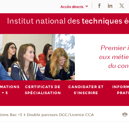
Accès directs
Institut national des
techniques 
Premier 
aux métier
du con
MATIONS
CERTIFICATS DE
CANDIDATER ET
INFOR
 + 5
SPÉCIALISATION
S'INSCRIRE
PRAT
ions Bac +3
Double parcours DGC/Licence CCA