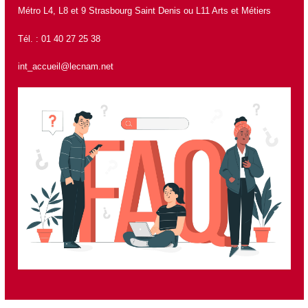
Métro L4, L8 et 9 Strasbourg Saint Denis ou L11 Arts et Métiers
Tél. : 01 40 27 25 38
int_accueil@lecnam.net