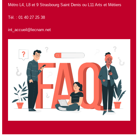
Métro L4, L8 et 9 Strasbourg Saint Denis ou L11 Arts et Métiers
Tél. : 01 40 27 25 38
int_accueil@lecnam.net