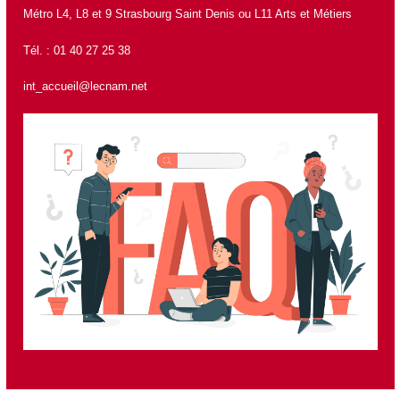
Métro L4, L8 et 9 Strasbourg Saint Denis ou L11 Arts et Métiers
Tél. : 01 40 27 25 38
int_accueil@lecnam.net