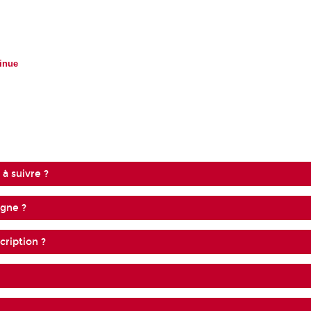
inue
 à suivre ?
igne ?
cription ?