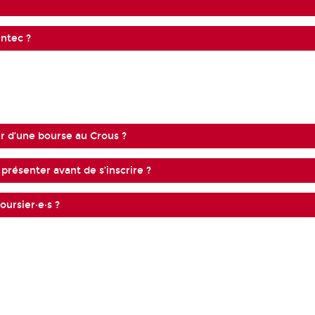
Intec ?
er d’une bourse au Crous ?
 présenter avant de s’inscrire ?
oursier·e·s ?