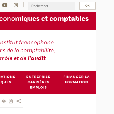
écono
miques et com
ptables
institut francophone
s de la comptabilité,
t
rôle et de
l'aud
it
MATIONS
ENTREPRISE
FINANCER SA
IQUES
CARRIÈRES
FORMATION
EMPLOIS