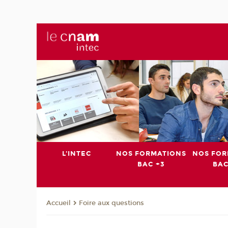
L'INTEC
NOS FORMATIONS
NOS FOR
BAC +3
BAC
Foire aux questions
Accueil