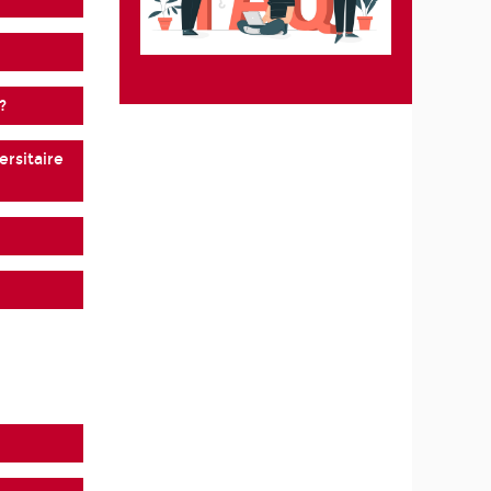
?
versitaire