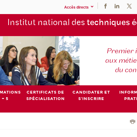
Accès directs
Institut national des
techniques 
Premier 
aux métier
du con
MATIONS
CERTIFICATS DE
CANDIDATER ET
INFOR
 + 5
SPÉCIALISATION
S'INSCRIRE
PRAT