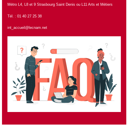
Métro L4, L8 et 9 Strasbourg Saint Denis ou L11 Arts et Métiers
Tél. : 01 40 27 25 38
int_accueil@lecnam.net