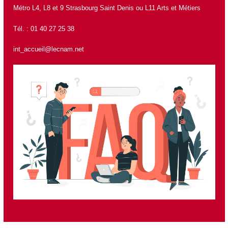
Métro L4, L8 et 9 Strasbourg Saint Denis ou L11 Arts et Métiers
Tél. : 01 40 27 25 38
int_accueil@lecnam.net