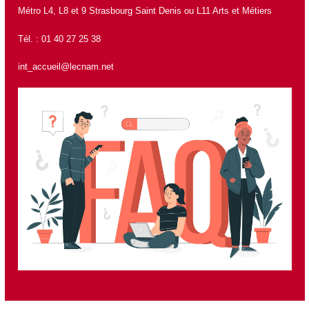
Métro L4, L8 et 9 Strasbourg Saint Denis ou L11 Arts et Métiers
Tél. : 01 40 27 25 38
int_accueil@lecnam.net