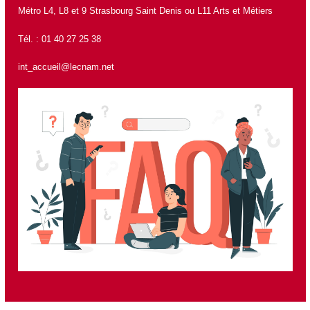
Métro L4, L8 et 9 Strasbourg Saint Denis ou L11 Arts et Métiers
Tél. : 01 40 27 25 38
int_accueil@lecnam.net