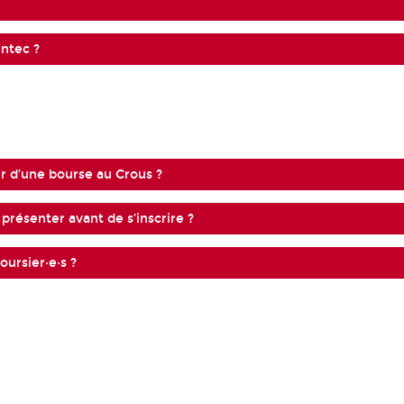
Intec ?
er d’une bourse au Crous ?
 présenter avant de s’inscrire ?
oursier·e·s ?