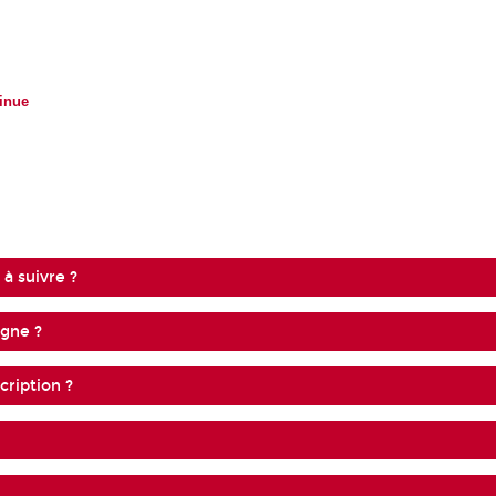
inue
 à suivre ?
igne ?
cription ?