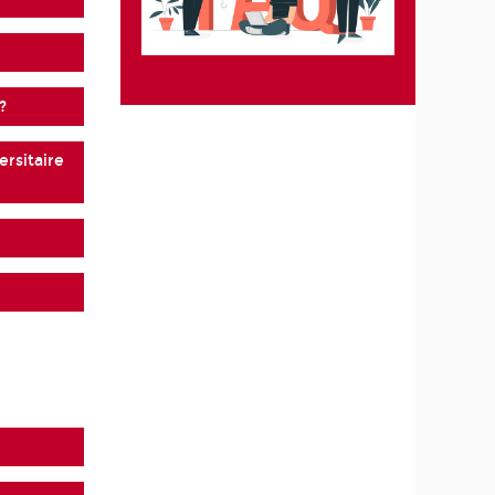
?
versitaire