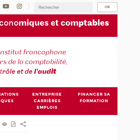
écono
miques et com
ptables
institut francophone
s de la comptabilité,
t
rôle et de
l'aud
it
MATIONS
ENTREPRISE
FINANCER SA
IQUES
CARRIÈRES
FORMATION
EMPLOIS