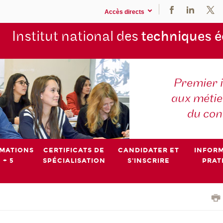
Accès directs
Institut national des
techniques 
Premier 
aux métier
du con
MATIONS
CERTIFICATS DE
CANDIDATER ET
INFOR
 + 5
SPÉCIALISATION
S'INSCRIRE
PRAT