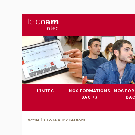
L'INTEC
NOS FORMATIONS
NOS FOR
BAC +3
BAC
Foire aux questions
Accueil