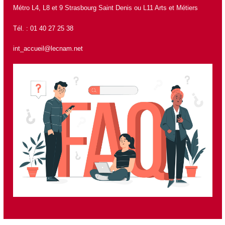
Métro L4, L8 et 9 Strasbourg Saint Denis ou L11 Arts et Métiers
Tél. : 01 40 27 25 38
int_accueil@lecnam.net