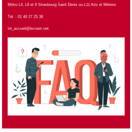
Métro L4, L8 et 9 Strasbourg Saint Denis ou L11 Arts et Métiers
Tél. : 01 40 27 25 38
int_accueil@lecnam.net