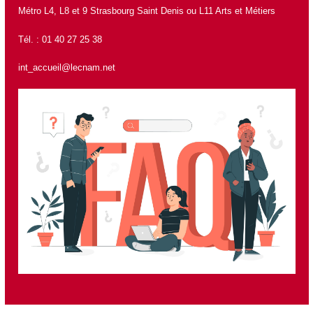
Métro L4, L8 et 9 Strasbourg Saint Denis ou L11 Arts et Métiers
Tél. : 01 40 27 25 38
int_accueil@lecnam.net