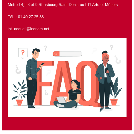
Métro L4, L8 et 9 Strasbourg Saint Denis ou L11 Arts et Métiers
Tél. : 01 40 27 25 38
int_accueil@lecnam.net