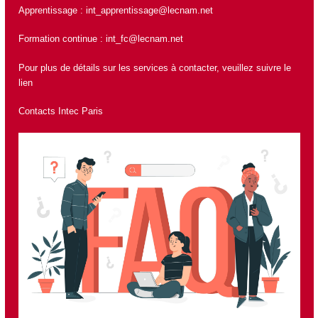
Apprentissage :
int_apprentissage@lecnam.net
Formation continue :
int_fc@lecnam.net
Pour plus de détails sur les services à contacter, veuillez suivre le
lien
Contacts Intec Paris