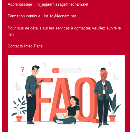
Apprentissage :
int_apprentissage@lecnam.net
Formation continue :
int_fc@lecnam.net
Pour plus de détails sur les services à contacter, veuillez suivre le
lien
Contacts Intec Paris