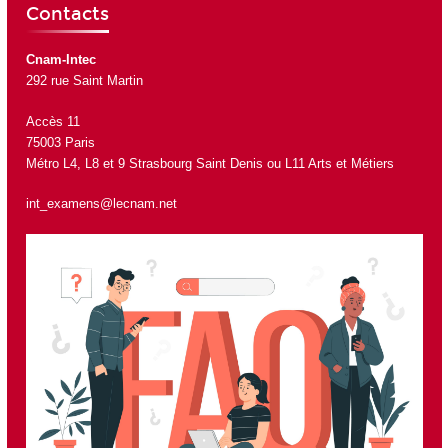
Contacts
Cnam-Intec
292 rue Saint Martin
Accès 11
75003 Paris
Métro L4, L8 et 9 Strasbourg Saint Denis ou L11 Arts et Métiers
int_examens@lecnam.net