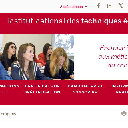
Accès directs
Institut national des
techniques 
Premier 
aux métier
du con
MATIONS
CERTIFICATS DE
CANDIDATER ET
INFOR
 + 5
SPÉCIALISATION
S'INSCRIRE
PRAT
- emplois