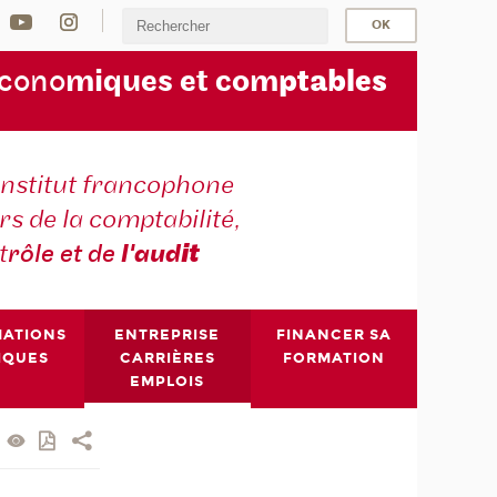
écono
miques et com
ptables
institut francophone
s de la comptabilité,
t
rôle et de
l'aud
it
MATIONS
ENTREPRISE
FINANCER SA
IQUES
CARRIÈRES
FORMATION
EMPLOIS