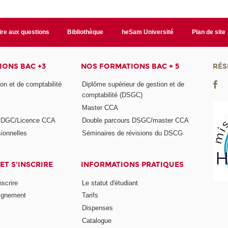
ire aux questions
Bibliothèque
heSam Université
Plan de site
ONS BAC +3
NOS FORMATIONS BAC + 5
RÉS
on et de comptabilité
Diplôme supérieur de gestion et de
comptabilité (DSGC)
Master CCA
s DGC/Licence CCA
Double parcours DSGC/master CCA
ionnelles
Séminaires de révisions du DSCG
ET S'INSCRIRE
INFORMATIONS PRATIQUES
nscrire
Le statut d'étudiant
ignement
Tarifs
Dispenses
Catalogue