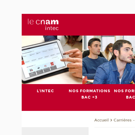
L'INTEC
NOS FORMATIONS
NOS FOR
BAC +3
BAC
Carrières 
Accueil