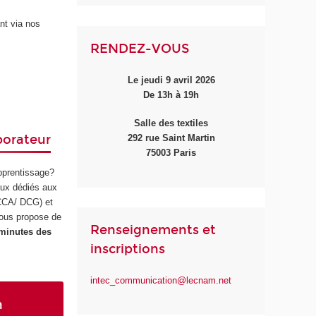
nt via nos
RENDEZ-VOUS
Le jeudi 9 avril 2026
De 13h à 19h
Salle des textiles
borateur
292 rue Saint Martin
75003 Paris
apprentissage?
ux dédiés aux
 CCA/ DCG) et
ous propose de
Renseignements et
 minutes des
inscriptions
intec_communication@lecnam.net
n