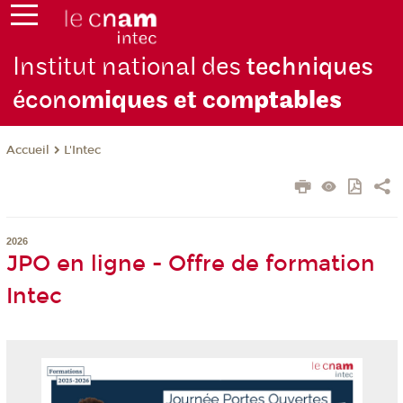
Institut national des
techniques
écono
miques et com
ptables
L'Intec
Accueil
2026
JPO en ligne - Offre de formation
Intec