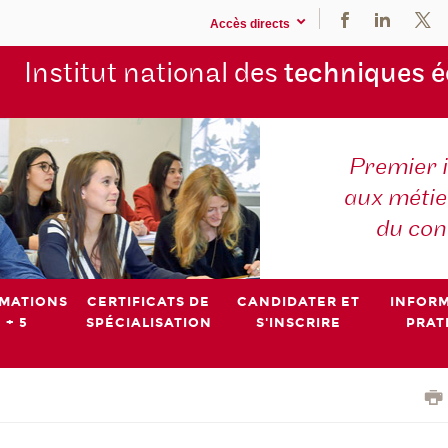
Accès directs
Institut national des
techniques 
Premier 
aux métier
du con
MATIONS
CERTIFICATS DE
CANDIDATER ET
INFOR
 + 5
SPÉCIALISATION
S'INSCRIRE
PRAT