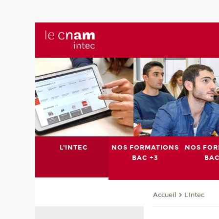
L'INTEC
NOS FORMATIONS
NOS FOR
BAC +3
BAC
L'Intec
Accueil