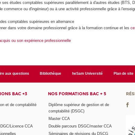
e ses études comptables supérieures parallèlement à d'autres études (BTS, D
e commerce ou d'ingénieur) ou à une activité professionnelle grâce à l'ensei
udes comptables supérieures en alternance
nner dans votre domaine professionnel grâce à la formation continue et les
ce
acquis ou son expérience professionnelle
ire aux questions
Bibliothèque
heSam Université
Plan de site
ONS BAC +3
NOS FORMATIONS BAC + 5
RÉS
on et de comptabilité
Diplôme supérieur de gestion et de
comptabilité (DSGC)
Master CCA
s DGC/Licence CCA
Double parcours DSGC/master CCA
ionnelles
Séminaires de révisions du DSCG