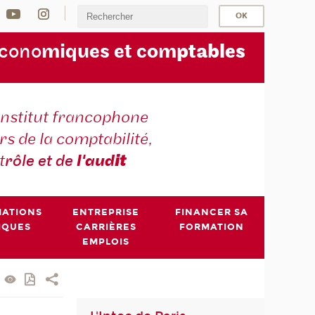
écono
miques et com
ptables
institut francophone
s de la comptabilité,
t
rôle et de
l'aud
it
MATIONS
ENTREPRISE
FINANCER SA
IQUES
CARRIÈRES
FORMATION
EMPLOIS