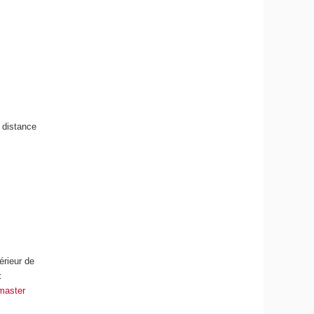
à distance
érieur de
t
master