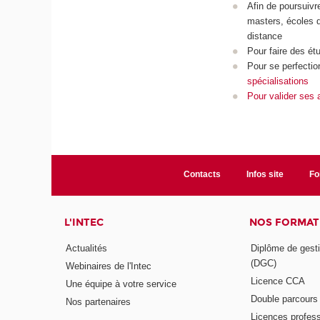
Afin de poursuivr
masters, écoles d
distance
Pour faire des ét
Pour se perfectio
spécialisations
Pour
valider ses 
Contacts
Infos site
Fo
L'INTEC
NOS FORMATI
Actualités
Diplôme de gesti
(DGC)
Webinaires de l'Intec
Licence CCA
Une équipe à votre service
Double parcour
Nos partenaires
Licences profess