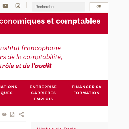
écono
miques et com
ptables
institut francophone
s de la comptabilité,
t
rôle et de
l'aud
it
MATIONS
ENTREPRISE
FINANCER SA
IQUES
CARRIÈRES
FORMATION
EMPLOIS