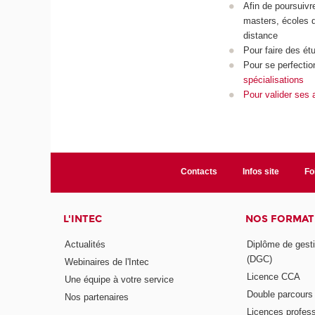
Afin de poursuivr
masters, écoles d
distance
Pour faire des ét
Pour se perfectio
spécialisations
Pour
valider ses 
Contacts
Infos site
Fo
L'INTEC
NOS FORMATI
Actualités
Diplôme de gesti
(DGC)
Webinaires de l'Intec
Licence CCA
Une équipe à votre service
Double parcour
Nos partenaires
Licences profess