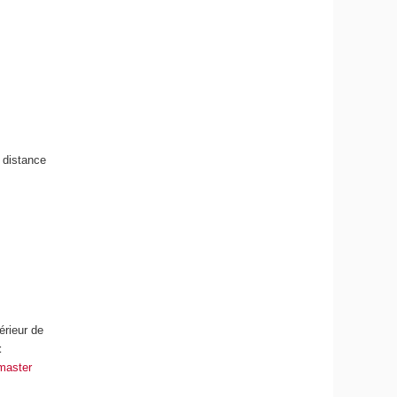
à distance
érieur de
t
master