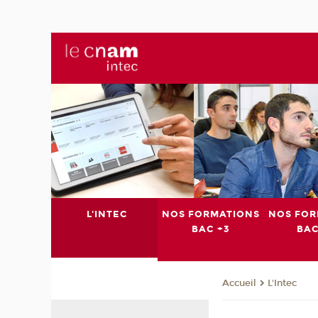
L'INTEC
NOS FORMATIONS
NOS FOR
BAC +3
BAC
L'Intec
Accueil