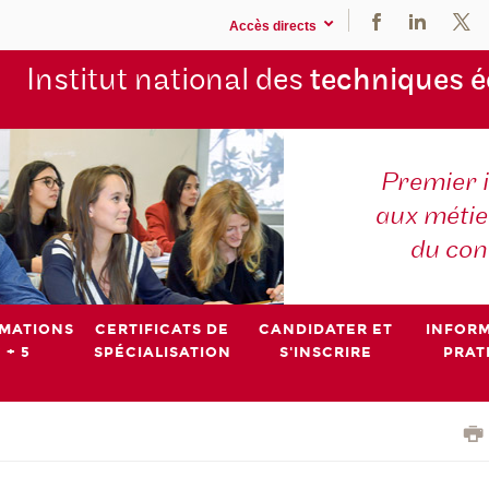
Accès directs
Institut national des
techniques 
Premier 
aux métier
du con
MATIONS
CERTIFICATS DE
CANDIDATER ET
INFOR
 + 5
SPÉCIALISATION
S'INSCRIRE
PRAT