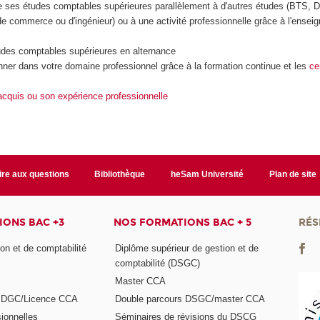
e ses études comptables supérieures parallèlement à d'autres études (BTS, D
e commerce ou d'ingénieur) ou à une activité professionnelle grâce à l'ensei
udes comptables supérieures en alternance
nner dans votre domaine professionnel grâce à la formation continue et les
ce
acquis ou son expérience professionnelle
ire aux questions
Bibliothèque
heSam Université
Plan de site
ONS BAC +3
NOS FORMATIONS BAC + 5
RÉS
on et de comptabilité
Diplôme supérieur de gestion et de
comptabilité (DSGC)
Master CCA
s DGC/Licence CCA
Double parcours DSGC/master CCA
ionnelles
Séminaires de révisions du DSCG