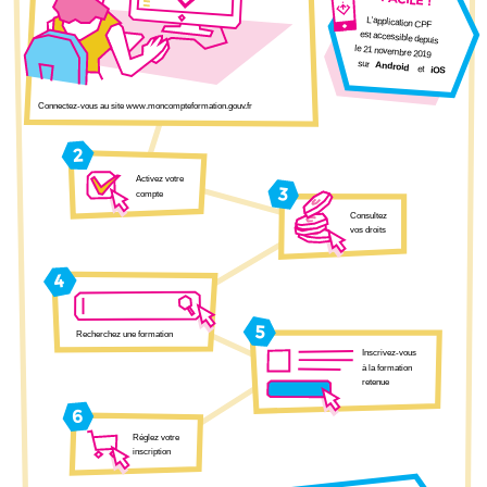
!
L’application CPF
est accessible depuis
le 21 novembre 2019
sur
Android
et
iOS
Connectez-vous au site www.moncompteformation.gouv.fr
2
Activez votre
3
compte
Consultez
vos droits
4
5
Recherchez une formation
Inscrivez-vous
à la formation
retenue
6
Réglez votre
inscription