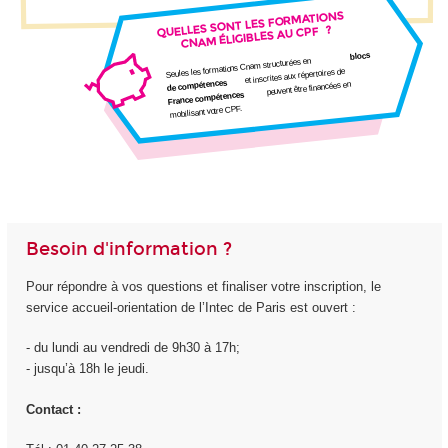
QUELLES SONT LES FORMATIONS
?
CNAM ÉLIGIBLES AU CPF
blocs
Seules les formations Cnam structurées en
et inscrites aux répertoires de
de compétences
peuvent être financées en
France compétences
mobilisant votre CPF.
Besoin d'information ?
Pour répondre à vos questions et finaliser votre inscription, le
service accueil-orientation de l’Intec de Paris est ouvert :
- du lundi au vendredi de 9h30 à 17h;
- jusqu’à 18h le jeudi.
Contact :