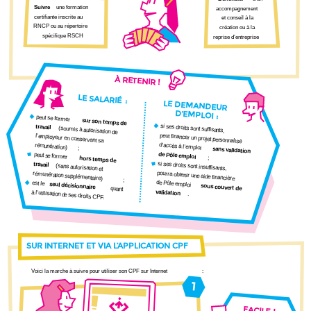
Suivre
une formation
accompagnement
certifiante inscrite au
et conseil à la
RNCP ou au répertoire
création ou à la
spécifique RSCH
reprise d’entreprise
À RETENIR !
LE SALARIÉ
:
LE DEMANDEUR
D’EMPLOI
:
peut se former
sur son temps de
si ses droits sont suffisants,
travail
(soumis à autorisation de
peut financer un projet personnalisé
l’employeur en conservant sa
d’accès à l’emploi
rémunération)
;
sans validation
de Pôle emploi
peut se former
;
hors temps de
si ses droits sont insuffisants,
travail
(sans autorisation et
pourra obtenir une aide financière
rémunération supplémentaire)
;
de Pôle emploi
est le
seul décisionnaire
sous couvert de
quant
validation
à l’utilisation de ses droits CPF.
.
SUR INTERNET ET VIA L’APPLICATION CPF
Voici la marche à suivre pour utiliser son CPF sur Internet
:
1
FACILE