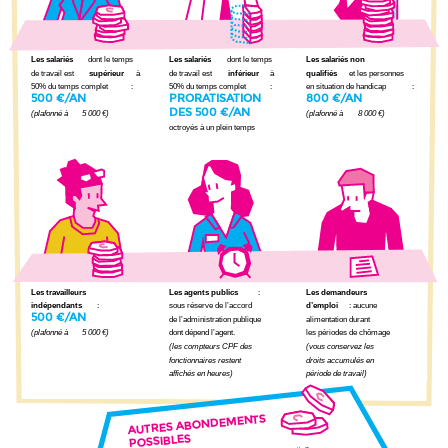
Les salariés
dont le temps
Les salariés
dont le temps
Les salariés non
de travail est
supérieur
à
de travail est
inférieur
à
qualifiés
et les personnes
50% du temps complet
:
50% du temps complet
:
en situation de handicap
:
500 €/AN
PRORATISATION
800 €/AN
DES 500 €/AN
(plafonné à
5
000 €)
(plafonné à
8
000 €)
octroyés à un plein temps
Les travailleurs
Les agents publics
:
Les demandeurs
indépendants
:
sous réserve de l’accord
d’emploi
: aucune
500 €/AN
de l’administration publique
alimentation durant
(plafonné à
5
000 €)
dont dépend l’agent.
les périodes de chômage
(les compteurs CPF des
(vous conservez les
fonctionnaires restent
droits accumulés en
affichés en heures)
période de travail)
AUTRES ABONDEMENTS
POSSIBLES