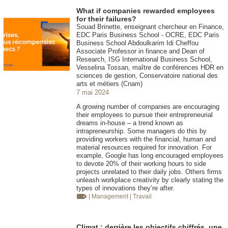
What if companies rewarded employees
for their failures?
Souad Brinette, enseignant chercheur en Finance,
EDC Paris Business School - OCRE, EDC Paris
Business School Abdoulkarim Idi Cheffou
Associate Professor in finance and Dean of
Research, ISG International Business School,
Vesselina Tossan, maître de conférences HDR en
sciences de gestion, Conservatoire national des
arts et métiers (Cnam)
7 mai 2024
A growing number of companies are encouraging
their employees to pursue their entrepreneurial
dreams in-house – a trend known as
intrapreneurship. Some managers do this by
providing workers with the financial, human and
material resources required for innovation. For
example, Google has long encouraged employees
to devote 20% of their working hours to side
projects unrelated to their daily jobs. Others firms
unleash workplace creativity by clearly stating the
types of innovations they’re after.
| Management
| Travail
Climat : derrière les objectifs chiffrés, une