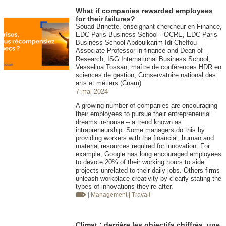
What if companies rewarded employees
for their failures?
Souad Brinette, enseignant chercheur en Finance,
EDC Paris Business School - OCRE, EDC Paris
Business School Abdoulkarim Idi Cheffou
Associate Professor in finance and Dean of
Research, ISG International Business School,
Vesselina Tossan, maître de conférences HDR en
sciences de gestion, Conservatoire national des
arts et métiers (Cnam)
7 mai 2024
A growing number of companies are encouraging
their employees to pursue their entrepreneurial
dreams in-house – a trend known as
intrapreneurship. Some managers do this by
providing workers with the financial, human and
material resources required for innovation. For
example, Google has long encouraged employees
to devote 20% of their working hours to side
projects unrelated to their daily jobs. Others firms
unleash workplace creativity by clearly stating the
types of innovations they’re after.
| Management
| Travail
Climat : derrière les objectifs chiffrés, une