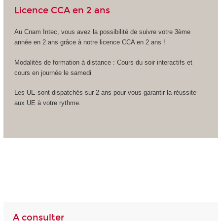
Licence CCA en 2 ans
Au Cnam Intec, vous avez la possibilité de suivre votre 3ème
année en 2 ans grâce à notre licence CCA en 2 ans !
Modalités de formation à distance : Cours du soir interactifs et
cours en journée le samedi
Les UE sont dispatchés sur 2 ans pour vous garantir la réussite
aux UE à votre rythme.
A consulter