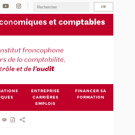
écono
miques et com
ptables
institut francophone
s de la comptabilité,
t
rôle et de
l'aud
it
MATIONS
ENTREPRISE
FINANCER SA
IQUES
CARRIÈRES
FORMATION
EMPLOIS