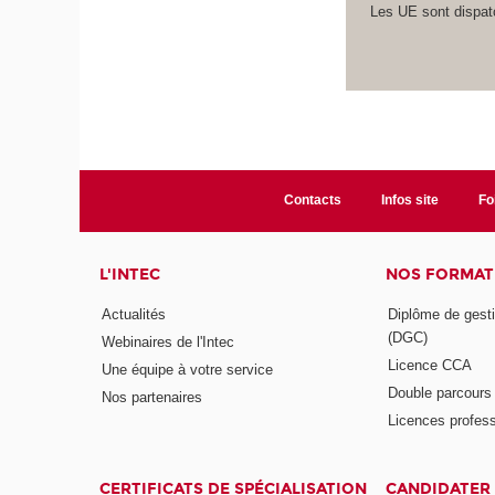
Les UE sont dispatc
Contacts
Infos site
Fo
L'INTEC
NOS FORMATI
Actualités
Diplôme de gesti
(DGC)
Webinaires de l'Intec
Licence CCA
Une équipe à votre service
Double parcour
Nos partenaires
Licences profess
CERTIFICATS DE SPÉCIALISATION
CANDIDATER 