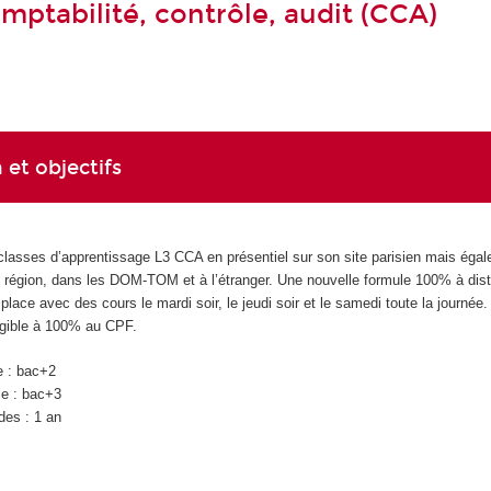
mptabilité, contrôle, audit (CCA)
 et objectifs
classes d’apprentissage L3 CCA en présentiel sur son site parisien mais éga
en région, dans les DOM-TOM et à l’étranger. Une nouvelle formule 100% à dis
lace avec des cours le mardi soir, le jeudi soir et le samedi toute la journée.
ligible à 100% au CPF.
e : bac+2
ie : bac+3
des : 1 an