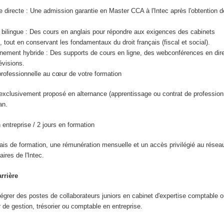
e directe : Une admission garantie en Master CCA à l'Intec après l'obtention d
 bilingue : Des cours en anglais pour répondre aux exigences des cabinets
, tout en conservant les fondamentaux du droit français (fiscal et social).
ment hybride : Des supports de cours en ligne, des webconférences en dire
évisions.
professionnelle au cœur de votre formation
xclusivement proposé en alternance (apprentissage ou contrat de professionn
an.
 entreprise / 2 jours en formation
ais de formation, une rémunération mensuelle et un accès privilégié au résea
aires de l'Intec.
rrière
égrer des postes de collaborateurs juniors en cabinet d'expertise comptable ou
r de gestion, trésorier ou comptable en entreprise.