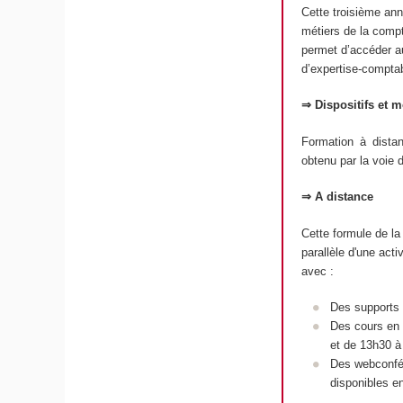
Cette troisième ann
métiers de la compta
permet d’accéder au
d’expertise-compta
⇒ Dispositifs et 
Formation à dista
obtenu par la voie 
⇒ A distance
Cette formule de la
parallèle d'une acti
avec :
Des supports d
Des cours en l
et de 13h30 à
Des webconfér
disponibles en