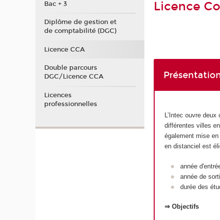
Licence Co
Bac + 3
Diplôme de gestion et
de comptabilité (DGC)
Licence CCA
Double parcours
Présentation
DGC/Licence CCA
Licences
professionnelles
L’Intec ouvre deux 
différentes villes 
également mise en p
en distanciel est é
année d'entré
année de sort
durée des étu
⇒ Objectifs