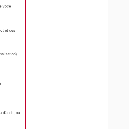
e votre
ct et des
alisation)
u
 d'audit, ou