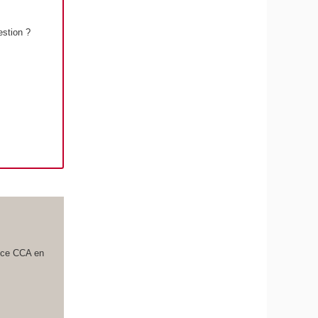
estion ?
ence CCA en