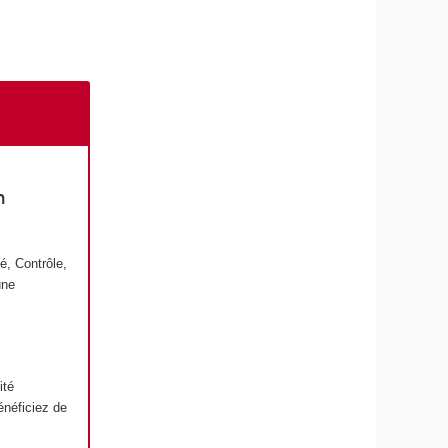
n
é, Contrôle,
une
ité
énéficiez de