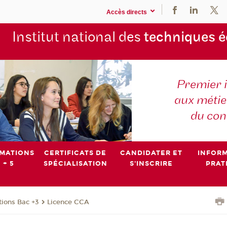
Accès directs
Institut national des
techniques 
Premier 
aux métier
du con
MATIONS
CERTIFICATS DE
CANDIDATER ET
INFOR
 + 5
SPÉCIALISATION
S'INSCRIRE
PRAT
ions Bac +3
Licence CCA