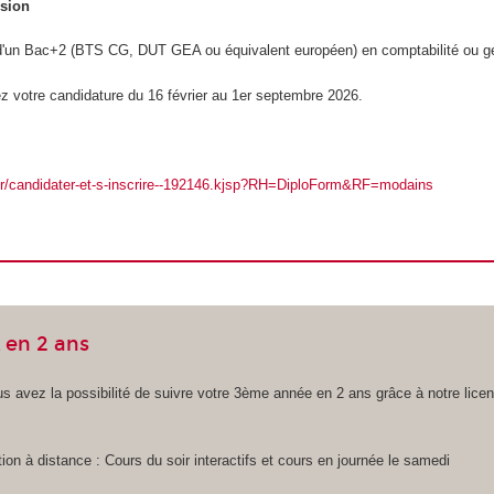
ssion
e d'un Bac+2 (BTS CG, DUT GEA ou équivalent européen) en comptabilité ou g
z votre candidature du 16 février au 1er septembre 2026.
.fr/candidater-et-s-inscrire--192146.kjsp?RH=DiploForm&RF=modains
 en 2 ans
s avez la possibilité de suivre votre 3ème année en 2 ans grâce à notre lic
ion à distance : Cours du soir interactifs et cours en journée le samedi