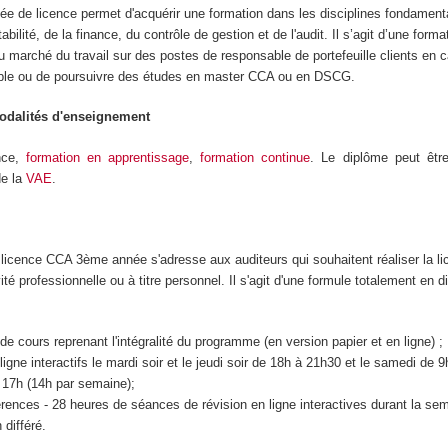
ée de licence permet d'acquérir une formation dans les disciplines fondament
bilité, de la finance, du contrôle de gestion et de l'audit. Il s’agit d’une forma
 marché du travail sur des postes de responsable de portefeuille clients en c
ble ou de poursuivre des études en master CCA ou en DSCG.
modalités d'enseignement
nce,
formation en apprentissage
,
formation continue
. Le diplôme peut être
de la
VAE
.
 licence CCA 3ème année s'adresse aux auditeurs qui souhaitent réaliser la l
vité professionnelle ou à titre personnel. Il s'agit d'une formule totalement en di
e cours reprenant l'intégralité du programme (en version papier et en ligne) ;
igne interactifs le mardi soir et le jeudi soir de 18h à 21h30 et le samedi de 
 17h (14h par semaine);
ences - 28 heures de séances de révision en ligne interactives durant la sem
 différé.