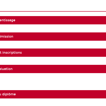
entissage
dmission
 inscriptions
aluation
u diplôme