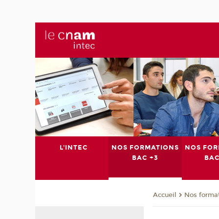
L'INTEC
NOS FORMATIONS
NOS FOR
BAC +3
BAC
Nos format
Accueil