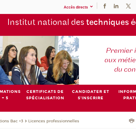
Accès directs
Institut national des
techniques 
Premier 
aux métier
du con
MATIONS
CERTIFICATS DE
CANDIDATER ET
INFOR
 + 5
SPÉCIALISATION
S'INSCRIRE
PRAT
ions Bac +3
Licences professionnelles