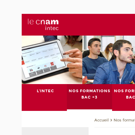
L'INTEC
NOS FORMATIONS
NOS FOR
BAC +3
BAC
Nos format
Accueil