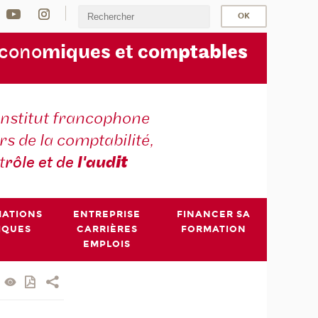
écono
miques et com
ptables
institut francophone
s de la comptabilité,
t
rôle et de
l'aud
it
MATIONS
ENTREPRISE
FINANCER SA
IQUES
CARRIÈRES
FORMATION
EMPLOIS