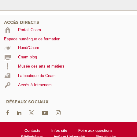
ACCÈS DIRECTS
Portail Cnam
Espace numérique de formation
Handi'Cnam
Cnam blog
Musée des arts et métiers
La boutique du Cnam
Accès à Intracnam
RÉSEAUX SOCIAUX
Contacts
Infos site
Foire aux questions
Bibliothèque
heSam Université
Plan de site