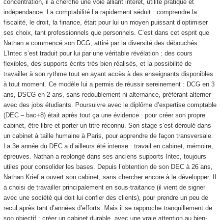
concentration, il a cherché une voie alliant intérêt, utilité pratique et
indépendance. La comptabilité l’a rapidement séduit : comprendre la
fiscalité, le droit, la finance, était pour lui un moyen puissant d’optimiser
ses choix, tant professionnels que personnels. C’est dans cet esprit que
Nathan a commencé son DCG, attiré par la diversité des débouchés.
L’Intec s’est traduit pour lui par une véritable révélation : des cours
flexibles, des supports écrits très bien réalisés, et la possibilité de
travailler à son rythme tout en ayant accès à des enseignants disponibles
à tout moment. Ce modèle lui a permis de réussir sereinement : DCG en 3
ans, DSCG en 2 ans, sans redoublement ni alternance, préférant alterner
avec des jobs étudiants. Poursuivre avec le diplôme d’expertise comptable
(DEC – bac+8) était après tout ça une évidence : pour créer son propre
cabinet, être libre et porter un titre reconnu. Son stage s’est déroulé dans
un cabinet à taille humaine à Paris, pour apprendre de façon transversale.
La 3e année du DEC a d’ailleurs été intense : travail en cabinet, mémoire,
épreuves. Nathan a replongé dans ses anciens supports Intec, toujours
utiles pour consolider les bases. Depuis l’obtention de son DEC à 26 ans,
Nathan Krief a ouvert son cabinet, sans chercher encore à le développer. Il
a choisi de travailler principalement en sous-traitance (il vient de signer
avec une société qui doit lui confier des clients), pour prendre un peu de
recul après tant d’années d’efforts. Mais il se rapproche tranquillement de
son objectif : créer un cabinet durable, avec une vraie attention au bien-