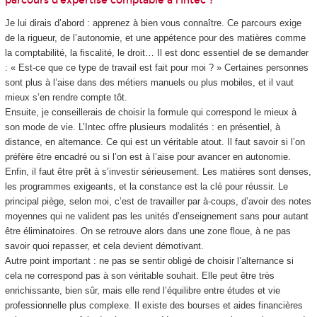
parcours d’expertise comptable à l’Intec ?
Je lui dirais d’abord : apprenez à bien vous connaître. Ce parcours exige
de la rigueur, de l’autonomie, et une appétence pour des matières comme
la comptabilité, la fiscalité, le droit… Il est donc essentiel de se demander
: « Est-ce que ce type de travail est fait pour moi ? » Certaines personnes
sont plus à l’aise dans des métiers manuels ou plus mobiles, et il vaut
mieux s’en rendre compte tôt.
Ensuite, je conseillerais de choisir la formule qui correspond le mieux à
son mode de vie. L’Intec offre plusieurs modalités : en présentiel, à
distance, en alternance. Ce qui est un véritable atout. Il faut savoir si l’on
préfère être encadré ou si l’on est à l’aise pour avancer en autonomie.
Enfin, il faut être prêt à s’investir sérieusement. Les matières sont denses,
les programmes exigeants, et la constance est la clé pour réussir. Le
principal piège, selon moi, c’est de travailler par à-coups, d’avoir des notes
moyennes qui ne valident pas les unités d’enseignement sans pour autant
être éliminatoires. On se retrouve alors dans une zone floue, à ne pas
savoir quoi repasser, et cela devient démotivant.
Autre point important : ne pas se sentir obligé de choisir l’alternance si
cela ne correspond pas à son véritable souhait. Elle peut être très
enrichissante, bien sûr, mais elle rend l’équilibre entre études et vie
professionnelle plus complexe. Il existe des bourses et aides financières