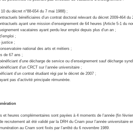
 10 du décret n°88-654 du 7 mai 1988) ;
tractuels bénéficiaires d’un contrat doctoral relevant du décret 2009-464 du 23
ntractuels ayant une mission d’enseignement de 64 heures (Article 5-1 du n
eignement vacataires ayant perdu leur emploi depuis plus d’un an ;
’emploi ;
justice ;
onservatoire national des arts et métiers ;
s de 67 ans ;
bénéficiant d’une décharge de service ou d’enseignement sauf décharge syndi
énéficiant d’un CRCT sur l’année universitaire ;
ficiant d’un contrat étudiant régi par le décret de 2007 ;
yant pas d’activité principale rémunérée.
unération
 et heures complémentaires sont payées à 4 moments de l’année (fin février, fin 
de recrutement ait été validé par la DRH du Cnam pour l’année universitaire e
émunération au Cnam sont fixés par l’arrêté du 6 novembre 1989.