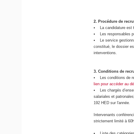
2.
Procédure de recr
• La candidature est t
• Les responsables péd
• Le service gestionnai
constitué, le dossier 
interventions.
3.
Conditions de recr
• Les conditions de re
lien pour accéder au dé
• Les chargés d’enseig
salariales et patronale
192 HED sur l'année.
Intervenants conférenci
strictement limité à 60
• Liste des catégories