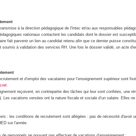
utement
ransmise à la direction pédagogique de l'Intec et/ou aux responsables péd
agogiques nationaux contactent les candidats dont le dossier est susceptibl
re fait parvenir un lien au candidat retenu afin que ce dernier puisse constit
est soumis à validation des services RH. Une fois le dossier validé, un acte 
utement
crutement et d’emploi des vacataires pour l’enseignement supérieur sont fixé
cret.
nement reçoivent, en contrepartie des tâches qui leur sont confiées, une rém
s). Les vacations versées ont la nature fiscale et sociale d’un salaire. Elles n
ers : les conditions de recrutement sont allégées : pas de nécessité d'avoir u
HED sur l'année.
 de personnels ne pouvant pas effectuer de vacations d’enseignement :