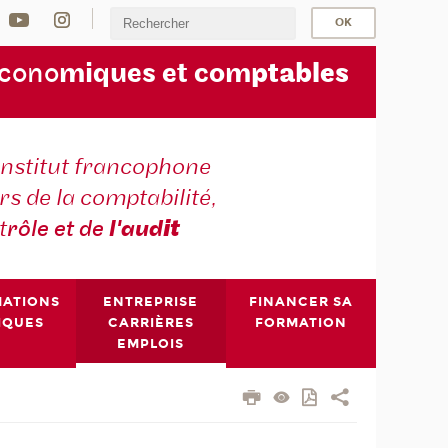
écono
miques et com
ptables
institut francophone
s de la comptabilité,
t
rôle et de
l'aud
it
MATIONS
ENTREPRISE
FINANCER SA
IQUES
CARRIÈRES
FORMATION
EMPLOIS