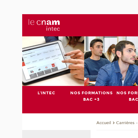
L'INTEC
NOS FORMATIONS
NOS FOR
BAC +3
BAC
Carrières 
Accueil