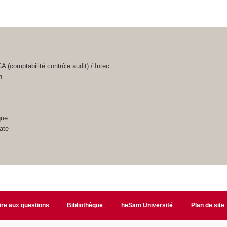
(comptabilité contrôle audit) / Intec
n
que
ate
ire aux questions
Bibliothèque
heSam Université
Plan de site