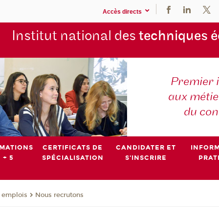
Accès directs
Institut national des
techniques 
Premier 
aux métier
du con
MATIONS
CERTIFICATS DE
CANDIDATER ET
INFOR
 + 5
SPÉCIALISATION
S'INSCRIRE
PRAT
- emplois
Nous recrutons