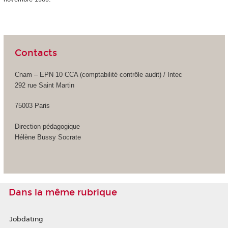
Contacts
Cnam – EPN 10 CCA (comptabilité contrôle audit) / Intec
292 rue Saint Martin
75003 Paris
Direction pédagogique
Hélène Bussy Socrate
Dans la même rubrique
Jobdating