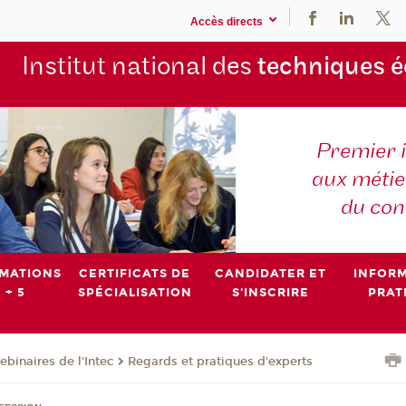
Accès directs
Institut national des
techniques 
Premier 
aux métier
du con
MATIONS
CERTIFICATS DE
CANDIDATER ET
INFOR
 + 5
SPÉCIALISATION
S'INSCRIRE
PRAT
binaires de l'Intec
Regards et pratiques d'experts