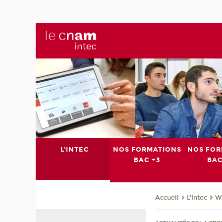
L'INTEC
NOS FORMATIONS
NOS FOR
BAC +3
BAC
L'Intec
We
Accueil