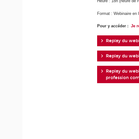
Heure : 18h (heure de 
Format : Webinaire en 
Pour y accéder :
Je r
Replay du webi
Replay du webi
Replay du webi
profession co