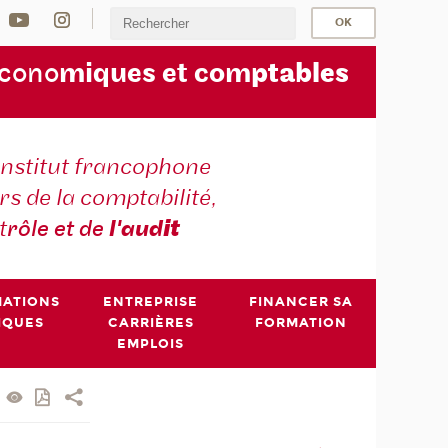
écono
miques et com
ptables
institut francophone
s de la comptabilité,
t
rôle et de
l'aud
it
MATIONS
ENTREPRISE
FINANCER SA
IQUES
CARRIÈRES
FORMATION
EMPLOIS