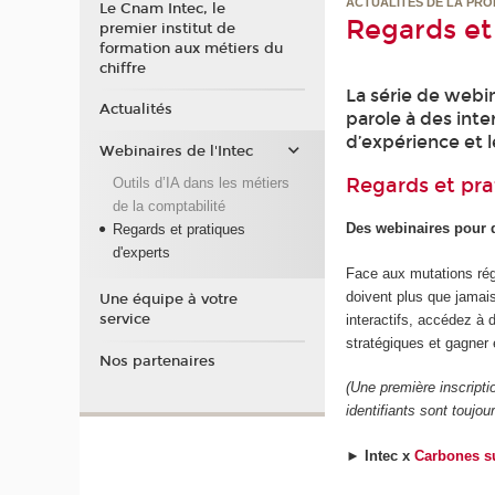
ACTUALITÉS DE LA PRO
Le Cnam Intec, le
Regards et
premier institut de
formation aux métiers du
chiffre
La série de webin
Actualités
parole à des inte
d’expérience et l
Webinaires de l'Intec
Regards et pra
Outils d’IA dans les métiers
de la comptabilité
Des webinaires pour d
Regards et pratiques
d'experts
Face aux mutations régl
doivent plus que jamais 
Une équipe à votre
service
interactifs, accédez à 
stratégiques et gagner 
Nos partenaires
(Une première inscripti
identifiants sont toujou
►
Intec x
Carbones su