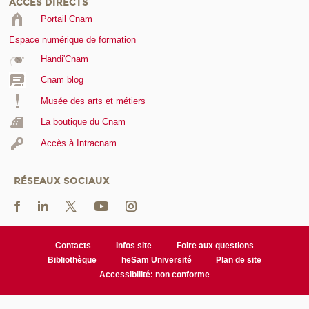
ACCÈS DIRECTS
Portail Cnam
Espace numérique de formation
Handi'Cnam
Cnam blog
Musée des arts et métiers
La boutique du Cnam
Accès à Intracnam
RÉSEAUX SOCIAUX
Contacts
Infos site
Foire aux questions
Bibliothèque
heSam Université
Plan de site
Accessibilité: non conforme