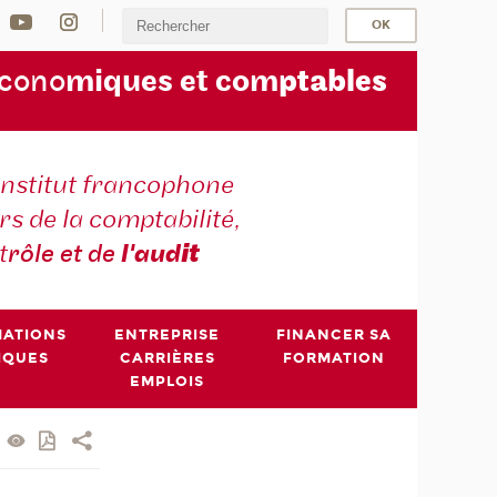
écono
miques et com
ptables
institut francophone
s de la comptabilité,
t
rôle et de
l'aud
it
MATIONS
ENTREPRISE
FINANCER SA
IQUES
CARRIÈRES
FORMATION
EMPLOIS