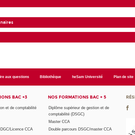
naires
ire aux questions
Bibliothèque
heSam Université
Plan de site
ONS BAC +3
NOS FORMATIONS BAC + 5
RÉS
on et de comptabilité
Diplôme supérieur de gestion et de
comptabilité (DSGC)
Master CCA
s DGC/Licence CCA
Double parcours DSGC/master CCA