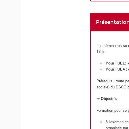
Présentation
Les séminaires se d
17h) :
Pour l'UE1: e
Pour l'UE4 : 
Prérequis : toute pe
sociale) du DSCG d
⇒ Objectifs
Formation pour se 
à l'examen écr
organisée par