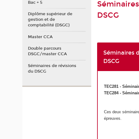
Séminaires 
Bac + 5
DSCG
Diplôme supérieur de
gestion et de
comptabilité (DSGC)
Master CCA
Double parcours
Séminaires d
DSGC/master CCA
DSCG
Séminaires de révisions
du DSCG
TEC281 - Séminair
TEC284 - Séminair
Ces deux séminaires
épreuves.