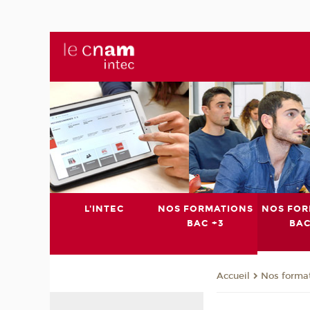
L'INTEC
NOS FORMATIONS
NOS FOR
BAC +3
BAC
Nos format
Accueil