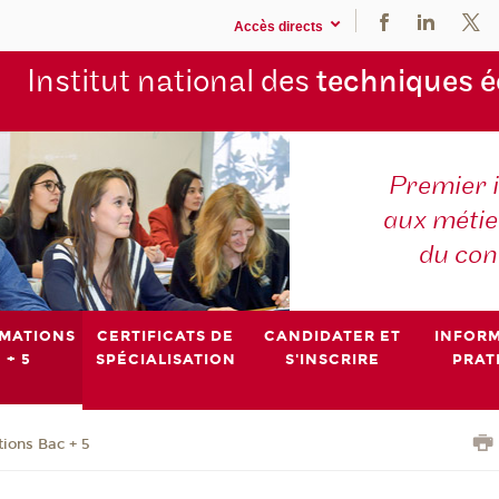
Accès directs
Institut national des
techniques 
Premier 
aux métier
du con
MATIONS
CERTIFICATS DE
CANDIDATER ET
INFOR
 + 5
SPÉCIALISATION
S'INSCRIRE
PRAT
ions Bac + 5