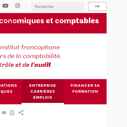
écono
miques et com
ptables
institut francophone
s de la comptabilité,
t
rôle et de
l'aud
it
MATIONS
ENTREPRISE
FINANCER SA
IQUES
CARRIÈRES
FORMATION
EMPLOIS