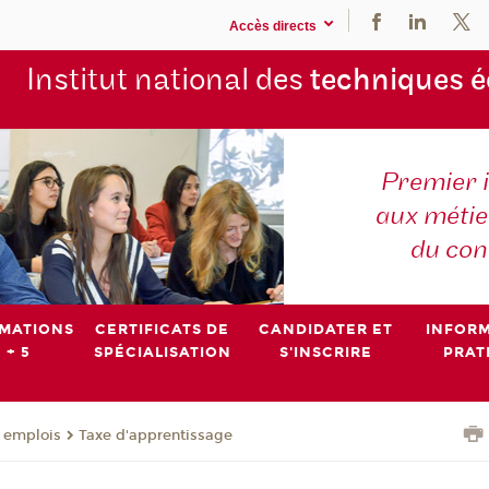
Accès directs
Institut national des
techniques 
Premier 
aux métier
du con
MATIONS
CERTIFICATS DE
CANDIDATER ET
INFOR
 + 5
SPÉCIALISATION
S'INSCRIRE
PRAT
- emplois
Taxe d'apprentissage