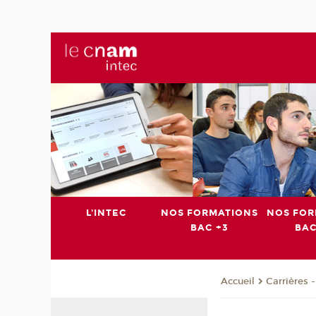
L'INTEC
NOS FORMATIONS
NOS FOR
BAC +3
BAC
Carrières 
Accueil