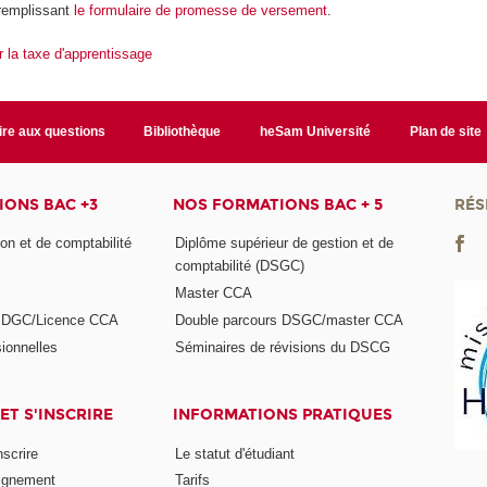
remplissant
le formulaire de promesse de versement
.
r la taxe d'apprentissage
ire aux questions
Bibliothèque
heSam Université
Plan de site
ONS BAC +3
NOS FORMATIONS BAC + 5
RÉS
on et de comptabilité
Diplôme supérieur de gestion et de
comptabilité (DSGC)
Master CCA
s DGC/Licence CCA
Double parcours DSGC/master CCA
ionnelles
Séminaires de révisions du DSCG
ET S'INSCRIRE
INFORMATIONS PRATIQUES
nscrire
Le statut d'étudiant
ignement
Tarifs