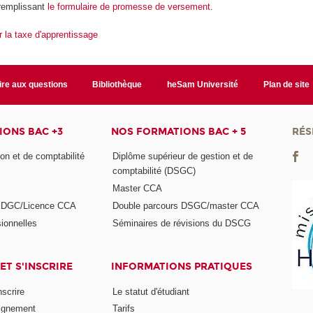
remplissant
le formulaire de promesse de versement
.
r la taxe d'apprentissage
ire aux questions
Bibliothèque
heSam Université
Plan de site
ONS BAC +3
NOS FORMATIONS BAC + 5
RÉS
on et de comptabilité
Diplôme supérieur de gestion et de
comptabilité (DSGC)
Master CCA
s DGC/Licence CCA
Double parcours DSGC/master CCA
ionnelles
Séminaires de révisions du DSCG
ET S'INSCRIRE
INFORMATIONS PRATIQUES
nscrire
Le statut d'étudiant
ignement
Tarifs