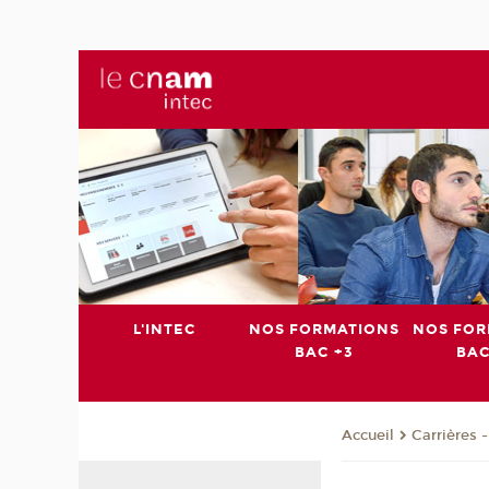
L'INTEC
NOS FORMATIONS
NOS FOR
BAC +3
BAC
Carrières 
Accueil