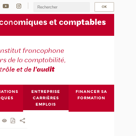
écono
miques et com
ptables
institut francophone
s de la comptabilité,
t
rôle et de
l'aud
it
MATIONS
ENTREPRISE
FINANCER SA
IQUES
CARRIÈRES
FORMATION
EMPLOIS