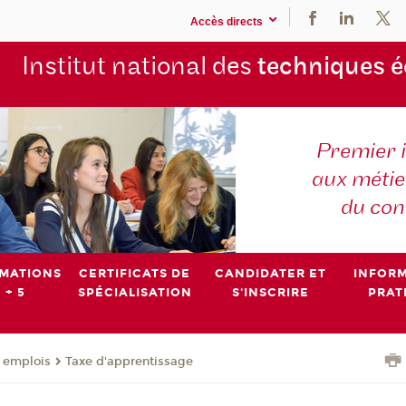
Accès directs
Institut national des
techniques 
Premier 
aux métier
du con
MATIONS
CERTIFICATS DE
CANDIDATER ET
INFOR
 + 5
SPÉCIALISATION
S'INSCRIRE
PRAT
- emplois
Taxe d'apprentissage