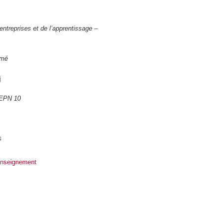
 entreprises et de l’apprentissage –
ômé
j
l'EPN 10
s
enseignement