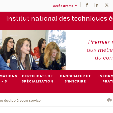
Accès directs
Institut national des
techniques 
Premier 
aux métier
du con
MATIONS
CERTIFICATS DE
CANDIDATER ET
INFOR
 + 5
SPÉCIALISATION
S'INSCRIRE
PRAT
e équipe à votre service