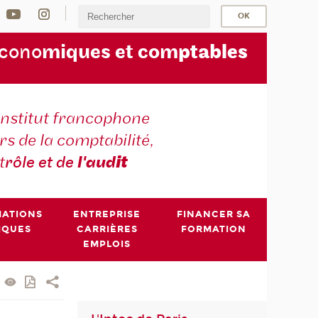
écono
miques et com
ptables
institut francophone
s de la comptabilité,
t
rôle et de
l'aud
it
MATIONS
ENTREPRISE
FINANCER SA
IQUES
CARRIÈRES
FORMATION
EMPLOIS