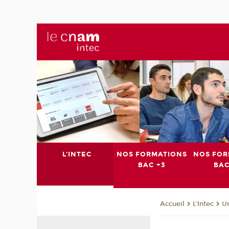
L'INTEC
NOS FORMATIONS
NOS FOR
BAC +3
BAC
L'Intec
Un
Accueil