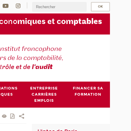
écono
miques et com
ptables
institut francophone
s de la comptabilité,
t
rôle et de
l'aud
it
MATIONS
ENTREPRISE
FINANCER SA
IQUES
CARRIÈRES
FORMATION
EMPLOIS