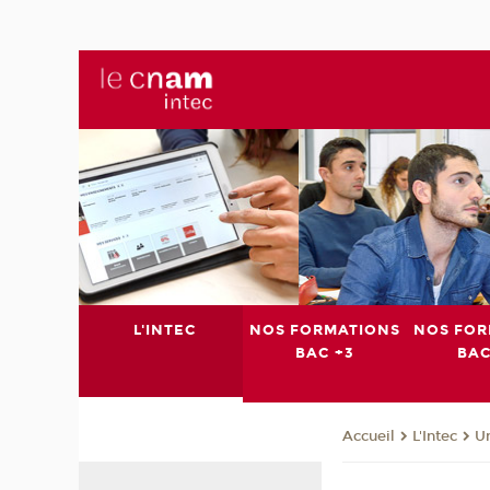
L'INTEC
NOS FORMATIONS
NOS FOR
BAC +3
BAC
L'Intec
Un
Accueil