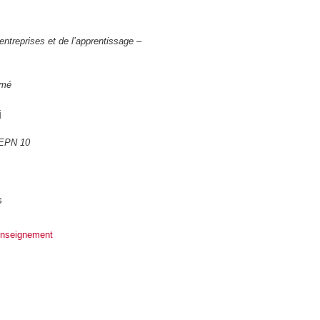
 entreprises et de l’apprentissage –
ômé
j
l'EPN 10
s
enseignement