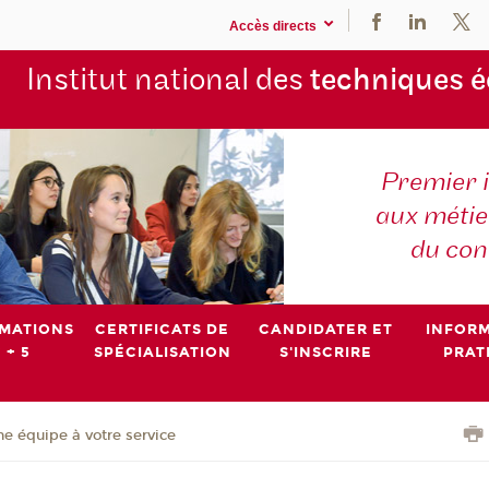
Accès directs
Institut national des
techniques 
Premier 
aux métier
du con
MATIONS
CERTIFICATS DE
CANDIDATER ET
INFOR
 + 5
SPÉCIALISATION
S'INSCRIRE
PRAT
e équipe à votre service