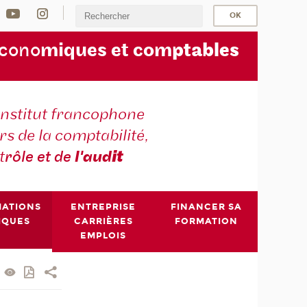
écono
miques et com
ptables
institut francophone
s de la comptabilité,
t
rôle et de
l'aud
it
MATIONS
ENTREPRISE
FINANCER SA
IQUES
CARRIÈRES
FORMATION
EMPLOIS