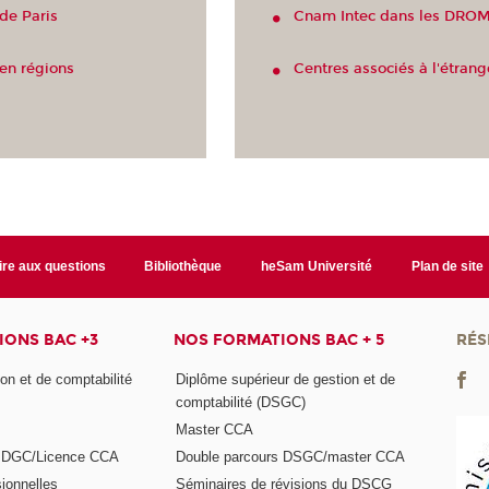
de Paris
Cnam Intec dans les DR
en régions
Centres associés à l'étrang
ire aux questions
Bibliothèque
heSam Université
Plan de site
ONS BAC +3
NOS FORMATIONS BAC + 5
RÉS
on et de comptabilité
Diplôme supérieur de gestion et de
comptabilité (DSGC)
Master CCA
s DGC/Licence CCA
Double parcours DSGC/master CCA
ionnelles
Séminaires de révisions du DSCG