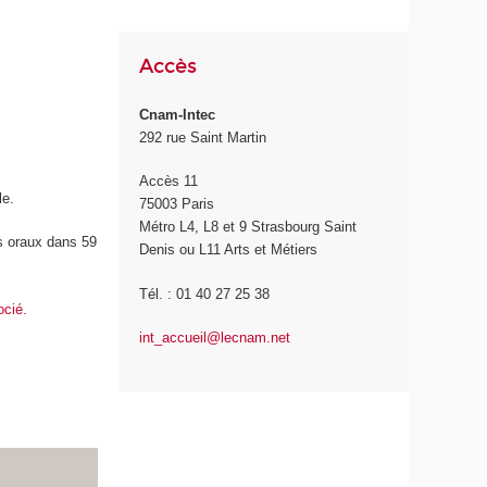
Accès
Cnam-Intec
292 rue Saint Martin
Accès 11
le.
75003 Paris
Métro L4, L8 et 9 Strasbourg Saint
rs oraux dans 59
Denis ou L11 Arts et Métiers
Tél. : 01 40 27 25 38
ocié.
int_accueil@lecnam.net