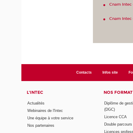
Cnam Intec 
Cnam Intec 
Contacts
Infos site
Fo
L'INTEC
NOS FORMATI
Actualités
Diplôme de gesti
(DGC)
Webinaires de l'Intec
Licence CCA
Une équipe à votre service
Double parcour
Nos partenaires
Licences profess