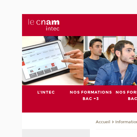
L'INTEC
NOS FORMATIONS
NOS FOR
BAC +3
BAC
Informatio
Accueil