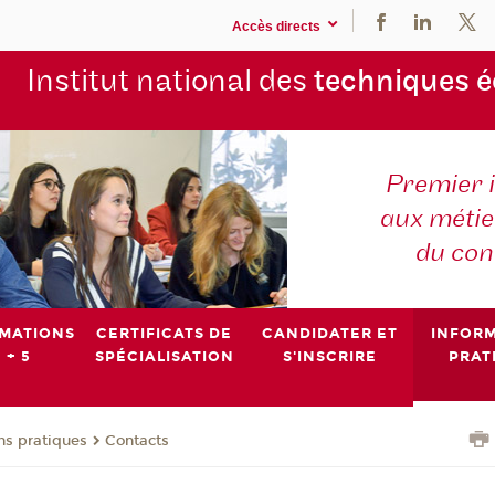
Accès directs
Institut national des
techniques 
Premier 
aux métier
du con
MATIONS
CERTIFICATS DE
CANDIDATER ET
INFOR
 + 5
SPÉCIALISATION
S'INSCRIRE
PRAT
ns pratiques
Contacts