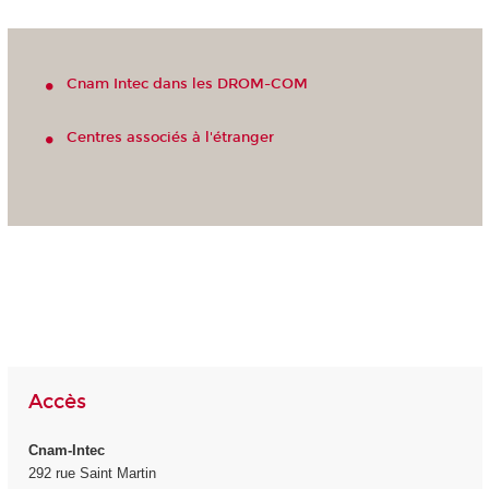
Cnam Intec dans les DROM-COM
Centres associés à l'étranger
Accès
Cnam-Intec
292 rue Saint Martin