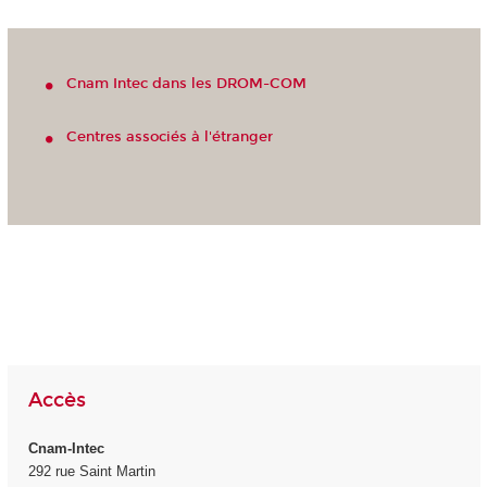
Cnam Intec dans les DROM-COM
Centres associés à l'étranger
Accès
Cnam-Intec
292 rue Saint Martin