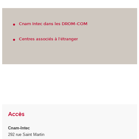
Cnam Intec dans les DROM-COM
Centres associés à l'étranger
Accès
Cnam-Intec
292 rue Saint Martin