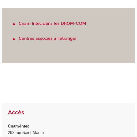
Cnam Intec dans les DROM-COM
Centres associés à l'étranger
Accès
Cnam-Intec
292 rue Saint Martin