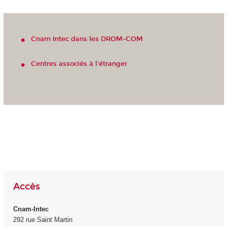
Cnam Intec dans les DROM-COM
Centres associés à l'étranger
Accès
Cnam-Intec
292 rue Saint Martin