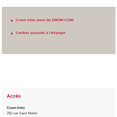
Cnam Intec dans les DROM-COM
Centres associés à l'étranger
Accès
Cnam-Intec
292 rue Saint Martin