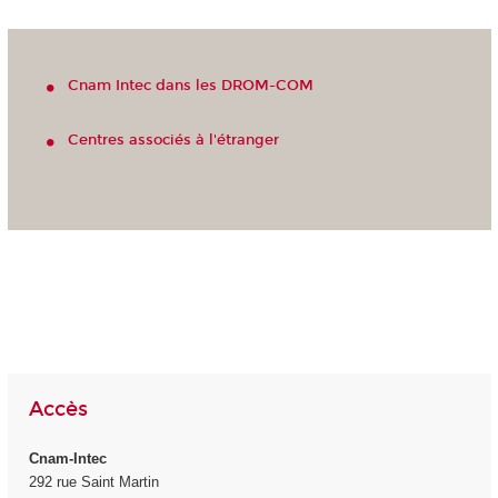
Cnam Intec dans les DROM-COM
Centres associés à l'étranger
Accès
Cnam-Intec
292 rue Saint Martin