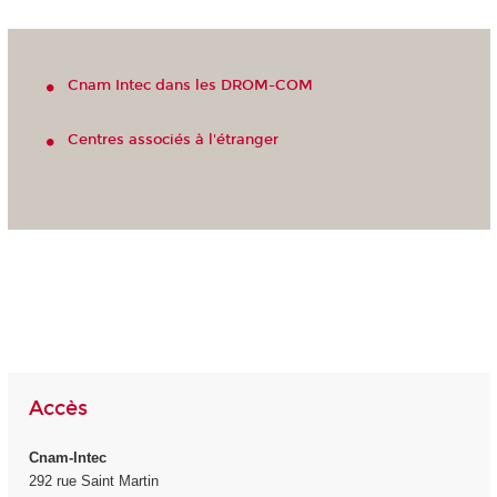
Cnam Intec dans les DROM-COM
Centres associés à l'étranger
Accès
Cnam-Intec
292 rue Saint Martin